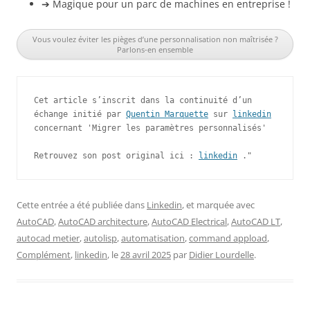
➔ Magique pour un parc de machines en entreprise !
Vous voulez éviter les pièges d’une personnalisation non maîtrisée ?
Parlons-en ensemble
Cet article s’inscrit dans la continuité d’un 
échange initié par 
Quentin Marquette
 sur 
linkedin
concernant 'Migrer les paramètres personnalisés'
Retrouvez son post original ici : 
linkedin
 ."
Cette entrée a été publiée dans
Linkedin
, et marquée avec
AutoCAD
,
AutoCAD architecture
,
AutoCAD Electrical
,
AutoCAD LT
,
autocad metier
,
autolisp
,
automatisation
,
command appload
,
Complément
,
linkedin
, le
28 avril 2025
par
Didier Lourdelle
.