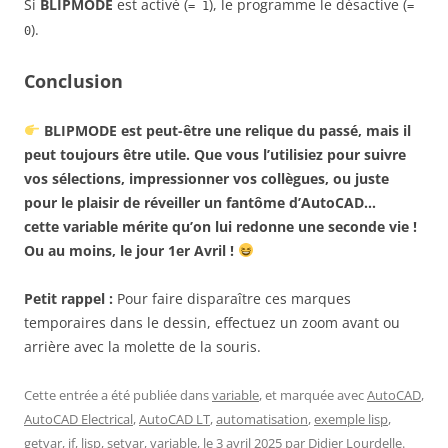
Si
BLIPMODE
est activé (
), le programme le désactive (
= 1
=
).
0
Conclusion
BLIPMODE est peut-être une relique du passé, mais il
peut toujours être utile. Que vous l’utilisiez pour suivre
vos sélections, impressionner vos collègues, ou juste
pour le plaisir de réveiller un fantôme d’AutoCAD…
cette variable mérite qu’on lui redonne une seconde vie !
Ou au moins, le jour 1er Avril !
Petit rappel :
Pour faire disparaître ces marques
temporaires dans le dessin, effectuez un zoom avant ou
arrière avec la molette de la souris.
Cette entrée a été publiée dans
variable
, et marquée avec
AutoCAD
,
AutoCAD Electrical
,
AutoCAD LT
,
automatisation
,
exemple lisp
,
getvar
,
if
,
lisp
,
setvar
,
variable
, le
3 avril 2025
par
Didier Lourdelle
.