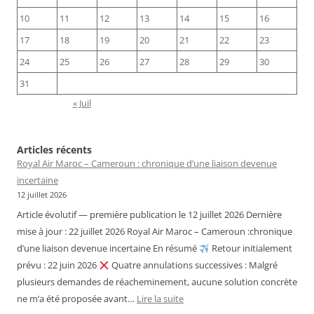
10
11
12
13
14
15
16
17
18
19
20
21
22
23
24
25
26
27
28
29
30
31
« Juil
Articles récents
Royal Air Maroc – Cameroun : chronique d’une liaison devenue
incertaine
12 juillet 2026
Article évolutif — première publication le 12 juillet 2026 Dernière
mise à jour : 22 juillet 2026 Royal Air Maroc – Cameroun :chronique
d’une liaison devenue incertaine En résumé
Retour initialement
prévu : 22 juin 2026
Quatre annulations successives : Malgré
plusieurs demandes de réacheminement, aucune solution concrète
:
ne m’a été proposée avant…
Lire la suite