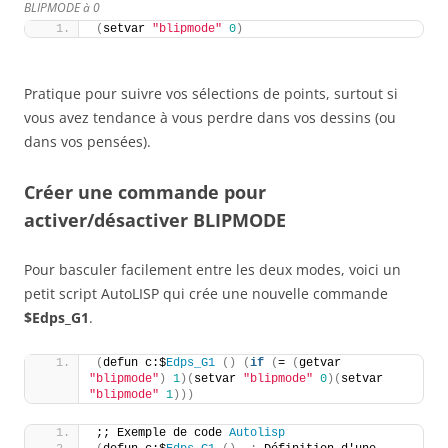
BLIPMODE à 0
(
setvar 
"blipmode"
0
)
Pratique pour suivre vos sélections de points, surtout si
vous avez tendance à vous perdre dans vos dessins (ou
dans vos pensées).
Créer une commande pour
activer/désactiver BLIPMODE
Pour basculer facilement entre les deux modes, voici un
petit script AutoLISP qui crée une nouvelle commande
$Edps_G1
.
(
defun c:$
Edps_G1
()
(
if
(
= 
(
getvar 
"blipmode"
)
1
)(
setvar 
"blipmode"
0
)(
setvar 
"blipmode"
1
)))
;; Exemple de code 
Autolisp