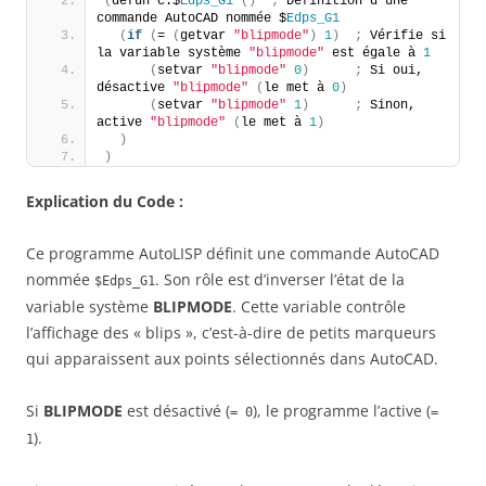
(
defun c:$
Edps_G1
()
;
 Définition d'une 
commande AutoCAD nommée $
Edps_G1
(
if
(
= 
(
getvar 
"blipmode"
)
1
)
;
 Vérifie si 
la variable système 
"blipmode"
 est égale à 
1
(
setvar 
"blipmode"
0
)
;
 Si oui, 
désactive 
"blipmode"
(
le met à 
0
)
(
setvar 
"blipmode"
1
)
;
 Sinon, 
active 
"blipmode"
(
le met à 
1
)
)
)
Explication du Code :
Ce programme AutoLISP définit une commande AutoCAD
nommée
. Son rôle est d’inverser l’état de la
$Edps_G1
variable système
BLIPMODE
. Cette variable contrôle
l’affichage des « blips », c’est-à-dire de petits marqueurs
qui apparaissent aux points sélectionnés dans AutoCAD.
Si
BLIPMODE
est désactivé (
), le programme l’active (
= 0
=
).
1