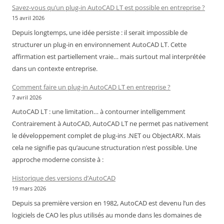
Royal
Savez-vous qu’un plug-in AutoCAD LT est possible en entreprise ?
Air
15 avril 2026
Maroc
Depuis longtemps, une idée persiste : il serait impossible de
–
structurer un plug-in en environnement AutoCAD LT. Cette
Cameroun
affirmation est partiellement vraie… mais surtout mal interprétée
:
dans un contexte entreprise.
chronique
d’une
Comment faire un plug-in AutoCAD LT en entreprise ?
liaison
7 avril 2026
devenue
AutoCAD LT : une limitation… à contourner intelligemment
incertaine
Contrairement à AutoCAD, AutoCAD LT ne permet pas nativement
le développement complet de plug-ins .NET ou ObjectARX. Mais
cela ne signifie pas qu’aucune structuration n’est possible. Une
approche moderne consiste à :
Historique des versions d’AutoCAD
19 mars 2026
Depuis sa première version en 1982, AutoCAD est devenu l’un des
logiciels de CAO les plus utilisés au monde dans les domaines de