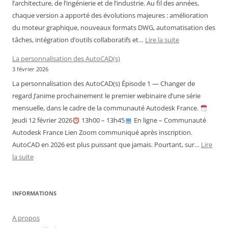
l’architecture, de l’ingénierie et de l’industrie. Au fil des années,
chaque version a apporté des évolutions majeures : amélioration
du moteur graphique, nouveaux formats DWG, automatisation des
:
tâches, intégration d’outils collaboratifs et…
Lire la suite
Historique
La personnalisation des AutoCAD(s)
des
3 février 2026
versions
La personnalisation des AutoCAD(s) Épisode 1 — Changer de
d’AutoCAD
regard J’anime prochainement le premier webinaire d’une série
mensuelle, dans le cadre de la communauté Autodesk France.
Jeudi 12 février 2026
13h00 – 13h45
En ligne – Communauté
Autodesk France Lien Zoom communiqué après inscription.
AutoCAD en 2026 est plus puissant que jamais. Pourtant, sur…
Lire
:
la suite
La
personnalisation
des
INFORMATIONS
AutoCAD(s)
A propos