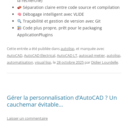
la recherche)
Séparation claire entre code source et compilation
Débogage intelligent avec VLIDE
Traçabilité et gestion de version avec Git
Code plus propre, prêt pour le packaging
ApplicationPlugins
Cette entrée a été publiée dans
autolisp
, et marquée avec
AutoCAD
,
AutoCAD Electrical
,
AutoCAD LT
,
autocad metier
,
autolisp
,
automatisation
,
visual lisp
, le
28 octobre 2025
par
Didier Lourdelle
.
Gérer la personnalisation d’AutoCAD ? Un
cauchemar évitable…
Laisser un commentaire