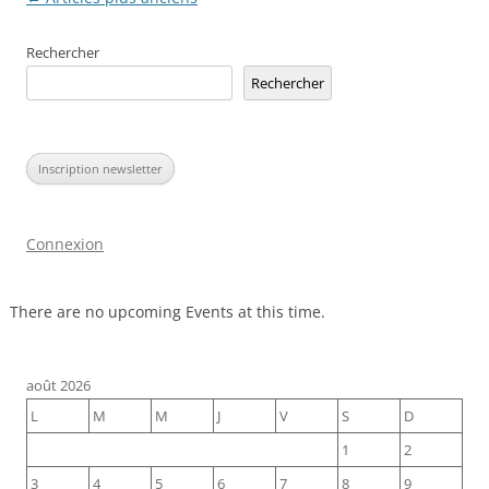
des
Rechercher
articles
Rechercher
Inscription newsletter
Connexion
There are no upcoming Events at this time.
août 2026
L
M
M
J
V
S
D
1
2
3
4
5
6
7
8
9