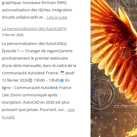
graphique, nouveaux formats DWG,
automatisation des tâches, intégration
:
d’outils collaboratifs et…
Lire la suite
Historique
La personnalisation des AutoCAD(s)
des
3 février 2026
versions
La personnalisation des AutoCAD(s)
d’AutoCAD
Épisode 1 — Changer de regard J’anime
prochainement le premier webinaire
d’une série mensuelle, dans le cadre de la
communauté Autodesk France.
Jeudi
12 février 2026
13h00 – 13h45
En
ligne – Communauté Autodesk France
Lien Zoom communiqué après
inscription. AutoCAD en 2026 est plus
puissant que jamais. Pourtant, sur…
Lire
:
la suite
La
personnalisation