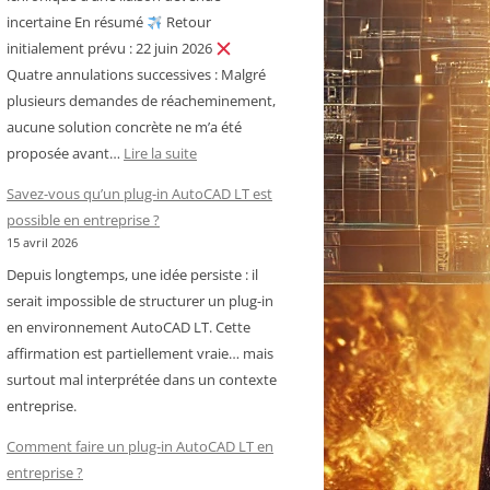
incertaine En résumé
Retour
initialement prévu : 22 juin 2026
Quatre annulations successives : Malgré
plusieurs demandes de réacheminement,
aucune solution concrète ne m’a été
:
proposée avant…
Lire la suite
Royal
Savez-vous qu’un plug-in AutoCAD LT est
Air
possible en entreprise ?
Maroc
15 avril 2026
–
Depuis longtemps, une idée persiste : il
Cameroun
serait impossible de structurer un plug-in
:
en environnement AutoCAD LT. Cette
chronique
affirmation est partiellement vraie… mais
d’une
surtout mal interprétée dans un contexte
liaison
entreprise.
devenue
incertaine
Comment faire un plug-in AutoCAD LT en
entreprise ?