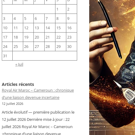
1
2
3
4
5
6
7
8
9
10
11
12
13
14
15
16
17
18
19
20
21
22
23
24
25
26
27
28
29
30
31
« Juil
Articles récents
Royal Air Maroc – Cameroun : chronique
d’une liaison devenue incertaine
12 juillet 2026
Article évolutif — première publication le
12 juillet 2026 Dernière mise à jour : 22
juillet 2026 Royal Air Maroc – Cameroun
:chronique d’une liaison devenue