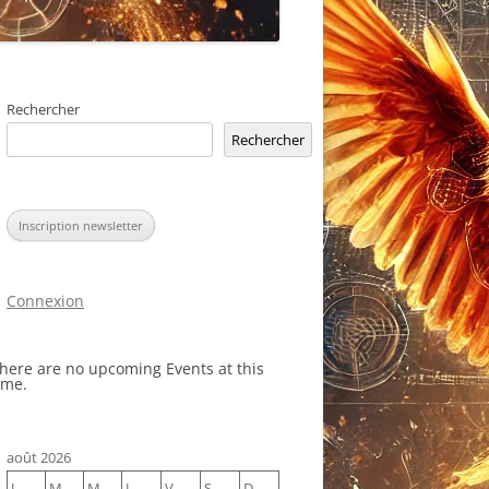
Rechercher
Rechercher
Inscription newsletter
Connexion
here are no upcoming Events at this
ime.
août 2026
L
M
M
J
V
S
D