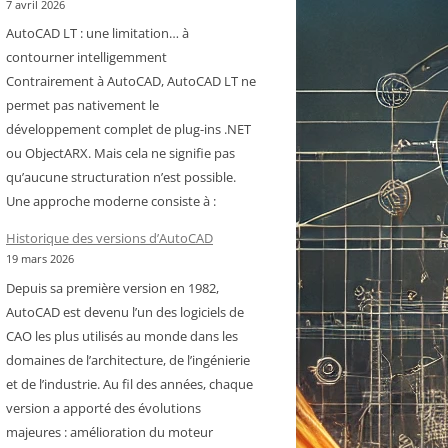
7 avril 2026
AutoCAD LT : une limitation… à
contourner intelligemment
Contrairement à AutoCAD, AutoCAD LT ne
permet pas nativement le
développement complet de plug-ins .NET
ou ObjectARX. Mais cela ne signifie pas
qu’aucune structuration n’est possible.
Une approche moderne consiste à :
Historique des versions d’AutoCAD
19 mars 2026
Depuis sa première version en 1982,
AutoCAD est devenu l’un des logiciels de
CAO les plus utilisés au monde dans les
domaines de l’architecture, de l’ingénierie
et de l’industrie. Au fil des années, chaque
version a apporté des évolutions
majeures : amélioration du moteur