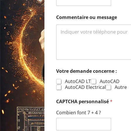
Commentaire ou message
c
Votre demande concerne :
o
n
AutoCAD LT
AutoCAD
c
AutoCAD Electrical
Autre
e
r
n
CAPTCHA personnalisé
*
e
*
Combien font 7 + 4 ?
p
e
r