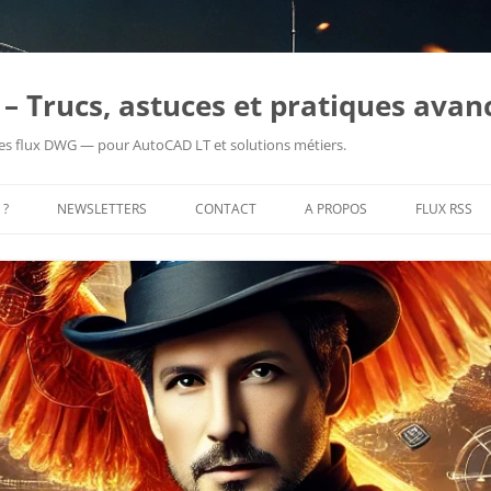
– Trucs, astuces et pratiques avan
es flux DWG — pour AutoCAD LT et solutions métiers.
 ?
NEWSLETTERS
CONTACT
A PROPOS
FLUX RSS
PRENDRE RENDEZ-VOUS
ME CONTACTER