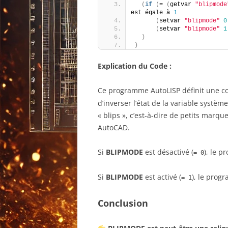
(
if
(
= 
(
getvar 
"blipmode
est égale à 
1
(
setvar 
"blipmode"
0
(
setvar 
"blipmode"
1
)
)
Explication du Code :
Ce programme AutoLISP définit un
d’inverser l’état de la variable systèm
« blips », c’est-à-dire de petits marq
AutoCAD.
Si
BLIPMODE
est désactivé (
), le p
= 0
Si
BLIPMODE
est activé (
), le prog
= 1
Conclusion