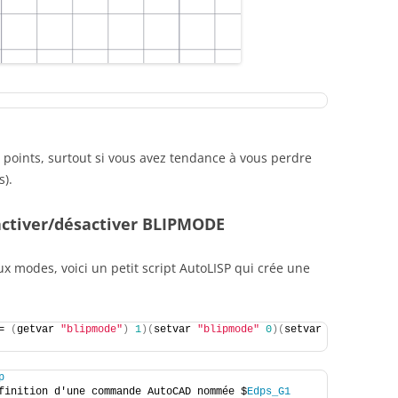
e points, surtout si vous avez tendance à vous perdre
s).
ctiver/désactiver BLIPMODE
x modes, voici un petit script AutoLISP qui crée une
= 
(
getvar 
"blipmode"
)
1
)(
setvar 
"blipmode"
0
)(
setvar 
p
finition d'une commande AutoCAD nommée $
Edps_G1