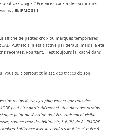
e bout des doigts ? Préparez-vous à découvrir une
essins :
BLIPMODE !
i affiche de petites croix ou marques temporaires
AD. Autrefois, il était activé par défaut, mais il a été
ons récentes. Pourtant, il est toujours là, caché dans
i vous suit partout et laisse des traces de son
dessins moins denses graphiquement que ceux des
IPMODE peut être particulièrement utile dans des dessins
haque point ou sélection doit être clairement visible.
enses, comme ceux des bâtiments, l’utilité de BLIPMODE
ncombrer l’affichage avec des repères inutiles et nuire à