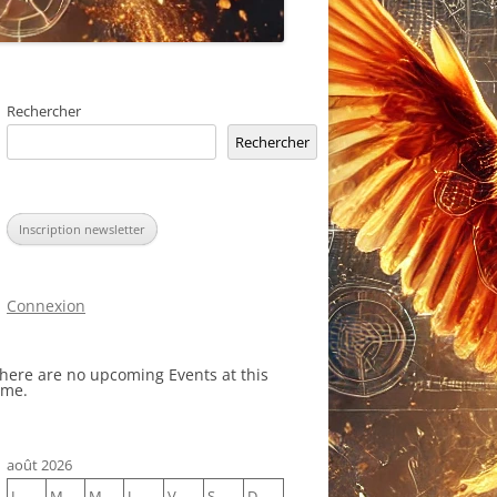
Rechercher
Rechercher
Inscription newsletter
Connexion
here are no upcoming Events at this
ime.
août 2026
L
M
M
J
V
S
D