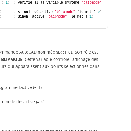
"
)
1
)
;
 Vérifie si la variable système 
"blipmode"
)
;
 Si oui, désactive 
"blipmode"
(
le met à 
0
)
)
;
 Sinon, active 
"blipmode"
(
le met à 
1
)
e commande AutoCAD nommée
. Son rôle est
$Edps_G1
e
BLIPMODE
. Cette variable contrôle l’affichage des
ueurs qui apparaissent aux points sélectionnés dans
rogramme l’active (
).
= 1
ramme le désactive (
).
= 0