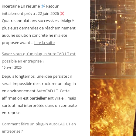
incertaine En résumé
Retour
initialement prévu : 22 juin 2026
Quatre annulations successives : Malgré
plusieurs demandes de réacheminement,
aucune solution concrète ne m’a été
:
proposée avant…
Lire la suite
Royal
Savez-vous qu’un plug-in AutoCAD LT est
Air
possible en entreprise ?
Maroc
15 avril 2026
–
Depuis longtemps, une idée persiste : il
Cameroun
serait impossible de structurer un plug-in
:
en environnement AutoCAD LT. Cette
chronique
affirmation est partiellement vraie… mais
d’une
surtout mal interprétée dans un contexte
liaison
entreprise.
devenue
incertaine
Comment faire un plug-in AutoCAD LT en
entreprise ?