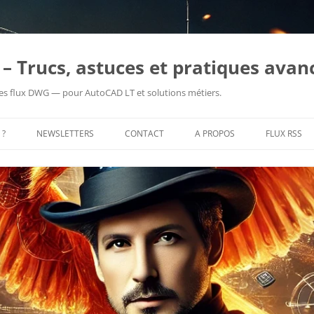
– Trucs, astuces et pratiques avan
es flux DWG — pour AutoCAD LT et solutions métiers.
 ?
NEWSLETTERS
CONTACT
A PROPOS
FLUX RSS
PRENDRE RENDEZ-VOUS
ME CONTACTER