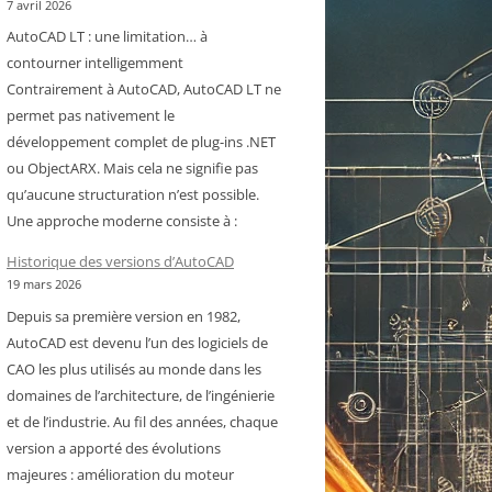
7 avril 2026
AutoCAD LT : une limitation… à
contourner intelligemment
Contrairement à AutoCAD, AutoCAD LT ne
permet pas nativement le
développement complet de plug-ins .NET
ou ObjectARX. Mais cela ne signifie pas
qu’aucune structuration n’est possible.
Une approche moderne consiste à :
Historique des versions d’AutoCAD
19 mars 2026
Depuis sa première version en 1982,
AutoCAD est devenu l’un des logiciels de
CAO les plus utilisés au monde dans les
domaines de l’architecture, de l’ingénierie
et de l’industrie. Au fil des années, chaque
version a apporté des évolutions
majeures : amélioration du moteur