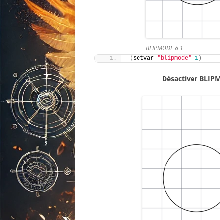
BLIPMODE à 1
(
setvar 
"blipmode"
1
)
Désactiver BLI