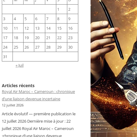
1
2
3
4
5
6
7
8
9
10
11
12
13
14
15
16
17
18
19
20
21
22
23
24
25
26
27
28
29
30
31
« Juil
Articles récents
Royal Air Maroc – Cameroun : chronique
d’une liaison devenue incertaine
12 juillet 2026
Article évolutif — première publication le
12 juillet 2026 Dernière mise à jour : 22
juillet 2026 Royal Air Maroc – Cameroun
:chronique d’une liaison devenue