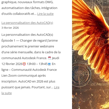
graphique, nouveaux formats DWG,
automatisation des tâches, intégration
:
d’outils collaboratifs et…
Lire la suite
Historique
La personnalisation des AutoCAD(s)
des
3 février 2026
versions
La personnalisation des AutoCAD(s)
d’AutoCAD
Épisode 1 — Changer de regard J’anime
prochainement le premier webinaire
d’une série mensuelle, dans le cadre de la
communauté Autodesk France.
Jeudi
12 février 2026
13h00 – 13h45
En
ligne – Communauté Autodesk France
Lien Zoom communiqué après
inscription. AutoCAD en 2026 est plus
puissant que jamais. Pourtant, sur…
Lire
:
la suite
La
personnalisation