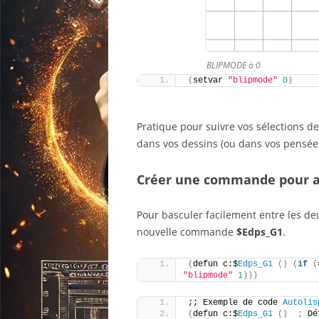
BLIPMODE à 0
(
setvar 
"blipmode"
0
)
Pratique pour suivre vos sélections d
dans vos dessins (ou dans vos pensée
Créer une commande pour a
Pour basculer facilement entre les deu
nouvelle commande
$Edps_G1
.
(
defun c:$
Edps_G1
()
(
if
(
"blipmode"
1
)))
;; Exemple de code 
Autolis
(
defun c:$
Edps_G1
()
;
 Dé