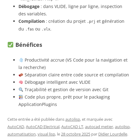
Débogage
: dans VLIDE, ligne par ligne, inspection
des variables.
Compilation
: création du projet
et génération
.prj
du
ou
.
.fas
.vlx
Bénéfices
Productivité accrue (VS Code pour la navigation et
la recherche)
Séparation claire entre code source et compilation
Débogage intelligent avec VLIDE
Traçabilité et gestion de version avec Git
Code plus propre, prêt pour le packaging
ApplicationPlugins
Cette entrée a été publiée dans
autolisp
, et marquée avec
AutoCAD
,
AutoCAD Electrical
,
AutoCAD LT
,
autocad metier
,
autolisp
,
automatisation
,
visual lisp
, le
28 octobre 2025
par
Didier Lourdelle
.