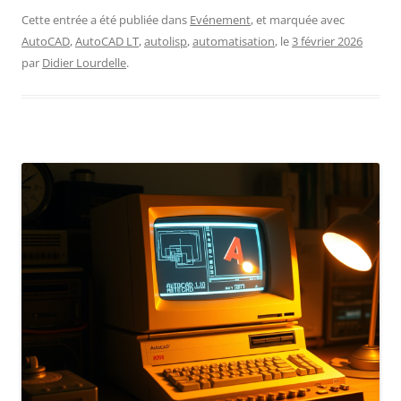
Cette entrée a été publiée dans
Evénement
, et marquée avec
AutoCAD
,
AutoCAD LT
,
autolisp
,
automatisation
, le
3 février 2026
par
Didier Lourdelle
.