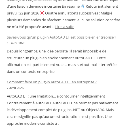
d’une liaison devenue incertaine En résumé
Retour initialement
prévu : 22 juin 2026
Quatre annulations successives : Malgré
plusieurs demandes de réacheminement, aucune solution concrète
:
ne m’a été proposée avant…
Lire la suite
Royal
Savez-vous qu’un plug-in AutoCAD LT est possible en entreprise ?
Air
15 avril 2026
Maroc
Depuis longtemps, une idée persiste : il serait impossible de
–
structurer un plug-in en environnement AutoCAD LT. Cette
Cameroun
affirmation est partiellement vraie… mais surtout mal interprétée
:
dans un contexte entreprise.
chronique
d’une
Comment faire un plug-in AutoCAD LT en entreprise ?
liaison
7 avril 2026
devenue
AutoCAD LT : une limitation… à contourner intelligemment
incertaine
Contrairement à AutoCAD, AutoCAD LT ne permet pas nativement
le développement complet de plug-ins .NET ou ObjectARX. Mais
cela ne signifie pas qu’aucune structuration n’est possible. Une
approche moderne consiste à :