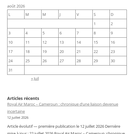
août 2026
L
M
M
J
V
S
D
1
2
3
4
5
6
7
8
9
10
11
12
13
14
15
16
17
18
19
20
21
22
23
24
25
26
27
28
29
30
31
« Juil
Articles récents
Royal Air Maroc – Cameroun : chronique d’une liaison devenue
incertaine
12 juillet 2026
Article évolutif — première publication le 12 juillet 2026 Dernière
mise à jour : 22 juillet 2026 Royal Air Maroc – Cameroun :chronique