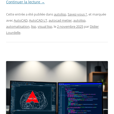
Continuer la lecture
→
Cette entrée a été publiée dans
autolisp
,
Savez-vous ?
, et marquée
avec
AutoCAD
,
AutoCAD LT
,
autocad metier
,
autolisp
,
automatisation
,
lisp
,
visual lisp
, le
2 novembre 2025
par
Didier
Lourdelle
.