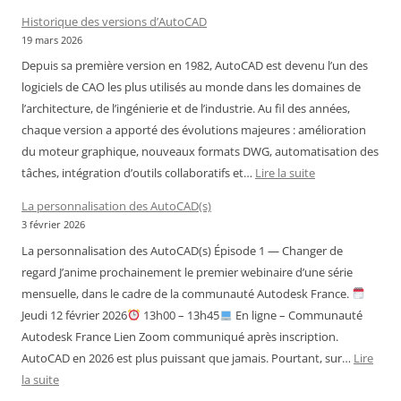
Historique des versions d’AutoCAD
19 mars 2026
Depuis sa première version en 1982, AutoCAD est devenu l’un des
logiciels de CAO les plus utilisés au monde dans les domaines de
l’architecture, de l’ingénierie et de l’industrie. Au fil des années,
chaque version a apporté des évolutions majeures : amélioration
du moteur graphique, nouveaux formats DWG, automatisation des
:
tâches, intégration d’outils collaboratifs et…
Lire la suite
Historique
La personnalisation des AutoCAD(s)
des
3 février 2026
versions
La personnalisation des AutoCAD(s) Épisode 1 — Changer de
d’AutoCAD
regard J’anime prochainement le premier webinaire d’une série
mensuelle, dans le cadre de la communauté Autodesk France.
Jeudi 12 février 2026
13h00 – 13h45
En ligne – Communauté
Autodesk France Lien Zoom communiqué après inscription.
AutoCAD en 2026 est plus puissant que jamais. Pourtant, sur…
Lire
:
la suite
La