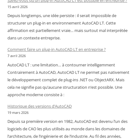
Savez-vous qu’un plug-in AutoCAD LT est possible en entreprise ?
Air
15 avril 2026
Maroc
Depuis longtemps, une idée persiste : il serait impossible de
–
structurer un plug-in en environnement AutoCAD LT. Cette
Cameroun
affirmation est partiellement vraie… mais surtout mal interprétée
:
dans un contexte entreprise.
chronique
d’une
Comment faire un plug-in AutoCAD LT en entreprise ?
liaison
7 avril 2026
devenue
AutoCAD LT : une limitation… à contourner intelligemment
incertaine
Contrairement à AutoCAD, AutoCAD LT ne permet pas nativement
le développement complet de plug-ins .NET ou ObjectARX. Mais
cela ne signifie pas qu’aucune structuration n’est possible. Une
approche moderne consiste à :
Historique des versions d’AutoCAD
19 mars 2026
Depuis sa première version en 1982, AutoCAD est devenu l’un des
logiciels de CAO les plus utilisés au monde dans les domaines de
l’architecture, de l’ingénierie et de l’industrie. Au fil des années,