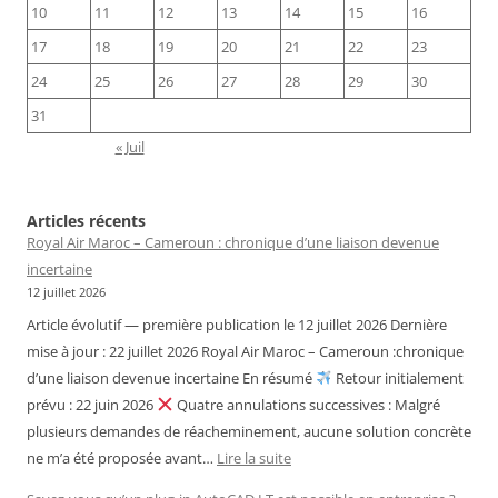
10
11
12
13
14
15
16
17
18
19
20
21
22
23
24
25
26
27
28
29
30
31
« Juil
Articles récents
Royal Air Maroc – Cameroun : chronique d’une liaison devenue
incertaine
12 juillet 2026
Article évolutif — première publication le 12 juillet 2026 Dernière
mise à jour : 22 juillet 2026 Royal Air Maroc – Cameroun :chronique
d’une liaison devenue incertaine En résumé
Retour initialement
prévu : 22 juin 2026
Quatre annulations successives : Malgré
plusieurs demandes de réacheminement, aucune solution concrète
:
ne m’a été proposée avant…
Lire la suite
Royal