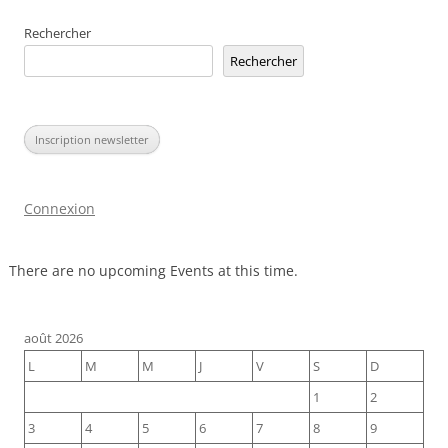
Rechercher
Rechercher
Inscription newsletter
Connexion
There are no upcoming Events at this time.
août 2026
L
M
M
J
V
S
D
1
2
3
4
5
6
7
8
9