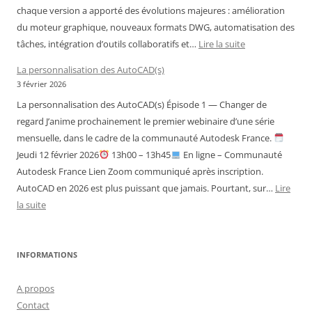
chaque version a apporté des évolutions majeures : amélioration
du moteur graphique, nouveaux formats DWG, automatisation des
:
tâches, intégration d’outils collaboratifs et…
Lire la suite
Historique
La personnalisation des AutoCAD(s)
des
3 février 2026
versions
La personnalisation des AutoCAD(s) Épisode 1 — Changer de
d’AutoCAD
regard J’anime prochainement le premier webinaire d’une série
mensuelle, dans le cadre de la communauté Autodesk France.
Jeudi 12 février 2026
13h00 – 13h45
En ligne – Communauté
Autodesk France Lien Zoom communiqué après inscription.
AutoCAD en 2026 est plus puissant que jamais. Pourtant, sur…
Lire
:
la suite
La
personnalisation
des
INFORMATIONS
AutoCAD(s)
A propos
Contact