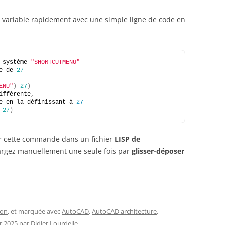
 variable rapidement avec une simple ligne de code en
 système 
"SHORTCUTMENU"
e de 
27
ENU"
)
27
)
ifférente, 
e en la définissant à 
27
27
)
r cette commande dans un fichier
LISP de
argez manuellement une seule fois par
glisser-déposer
ion
, et marquée avec
AutoCAD
,
AutoCAD architecture
,
er 2025
par
Didier Lourdelle
.