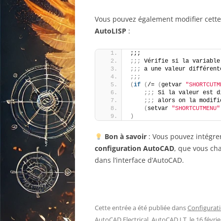
Vous pouvez également modifier cette
AutoLISP
:
;;;
;;;
 Vérifie si la variable
;;;
 a une valeur différent
;;;
(
if
(
/= 
(
getvar 
"SHORTCUTM
;;;
 Si la valeur est d
;;;
 alors on la modifi
(
setvar 
"SHORTCUTMENU"
)
Bon à savoir
: Vous pouvez intégre
configuration AutoCAD
, que vous ch
dans l’interface d’AutoCAD.
Cette entrée a été publiée dans
Configurat
AutoCAD Electrical
,
AutoCAD LT
, le
16 févri