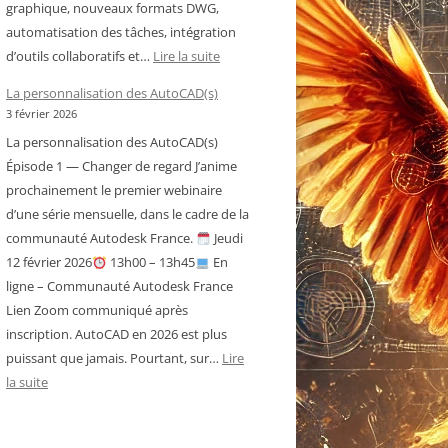
graphique, nouveaux formats DWG,
automatisation des tâches, intégration
:
d’outils collaboratifs et…
Lire la suite
Historique
La personnalisation des AutoCAD(s)
des
3 février 2026
versions
La personnalisation des AutoCAD(s)
d’AutoCAD
Épisode 1 — Changer de regard J’anime
prochainement le premier webinaire
d’une série mensuelle, dans le cadre de la
communauté Autodesk France.
Jeudi
12 février 2026
13h00 – 13h45
En
ligne – Communauté Autodesk France
Lien Zoom communiqué après
inscription. AutoCAD en 2026 est plus
puissant que jamais. Pourtant, sur…
Lire
:
la suite
La
personnalisation