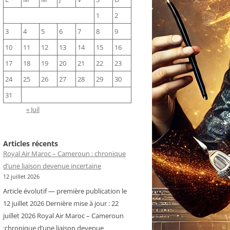
1
2
3
4
5
6
7
8
9
10
11
12
13
14
15
16
17
18
19
20
21
22
23
24
25
26
27
28
29
30
31
« Juil
Articles récents
Royal Air Maroc – Cameroun : chronique
d’une liaison devenue incertaine
12 juillet 2026
Article évolutif — première publication le
12 juillet 2026 Dernière mise à jour : 22
juillet 2026 Royal Air Maroc – Cameroun
:chronique d’une liaison devenue