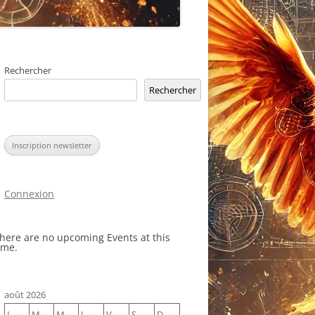
Rechercher
Rechercher
Inscription newsletter
Connexion
here are no upcoming Events at this
ime.
août 2026
L
M
M
J
V
S
D