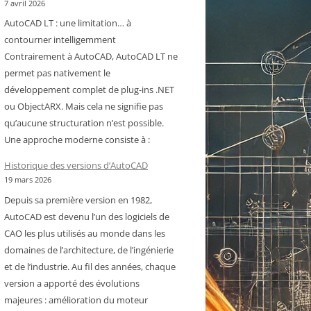
7 avril 2026
AutoCAD LT : une limitation… à
contourner intelligemment
Contrairement à AutoCAD, AutoCAD LT ne
permet pas nativement le
développement complet de plug-ins .NET
ou ObjectARX. Mais cela ne signifie pas
qu’aucune structuration n’est possible.
Une approche moderne consiste à :
Historique des versions d’AutoCAD
19 mars 2026
Depuis sa première version en 1982,
AutoCAD est devenu l’un des logiciels de
CAO les plus utilisés au monde dans les
domaines de l’architecture, de l’ingénierie
et de l’industrie. Au fil des années, chaque
version a apporté des évolutions
majeures : amélioration du moteur