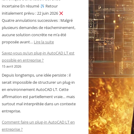
incertaine En résumé
Retour
initialement prévu : 22 juin 2026
Quatre annulations successives : Malgré
plusieurs demandes de réacheminement,
aucune solution concrète ne m’a été
:
proposée avant…
Lire la suite
Royal
Savez-vous qu’un plug-in AutoCAD LT est
Air
possible en entreprise ?
Maroc
15 avril 2026
–
Depuis longtemps, une idée persiste : il
Cameroun
serait impossible de structurer un plug-in
:
en environnement AutoCAD LT. Cette
chronique
affirmation est partiellement vraie… mais
d’une
surtout mal interprétée dans un contexte
liaison
entreprise.
devenue
incertaine
Comment faire un plug-in AutoCAD LT en
entreprise ?