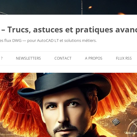
– Trucs, astuces et pratiques avan
es flux DWG — pour AutoCAD LT et solutions métiers.
 ?
NEWSLETTERS
CONTACT
A PROPOS
FLUX RSS
PRENDRE RENDEZ-VOUS
ME CONTACTER