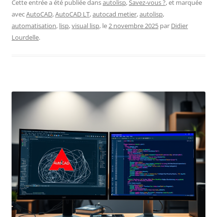
Cette entrée a été publiée dans
autolisp
,
Savez-vous ?
, et marquée
avec
AutoCAD
,
AutoCAD LT
,
autocad metier
,
autolisp
,
automatisation
,
lisp
,
visual lisp
, le
2 novembre 2025
par
Didier
Lourdelle
.