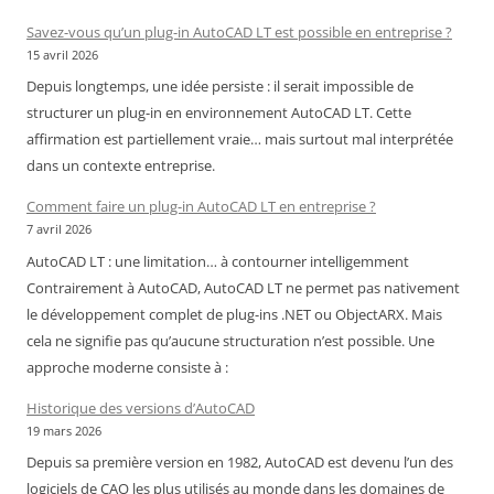
Royal
Savez-vous qu’un plug-in AutoCAD LT est possible en entreprise ?
Air
15 avril 2026
Maroc
Depuis longtemps, une idée persiste : il serait impossible de
–
structurer un plug-in en environnement AutoCAD LT. Cette
Cameroun
affirmation est partiellement vraie… mais surtout mal interprétée
:
dans un contexte entreprise.
chronique
d’une
Comment faire un plug-in AutoCAD LT en entreprise ?
liaison
7 avril 2026
devenue
AutoCAD LT : une limitation… à contourner intelligemment
incertaine
Contrairement à AutoCAD, AutoCAD LT ne permet pas nativement
le développement complet de plug-ins .NET ou ObjectARX. Mais
cela ne signifie pas qu’aucune structuration n’est possible. Une
approche moderne consiste à :
Historique des versions d’AutoCAD
19 mars 2026
Depuis sa première version en 1982, AutoCAD est devenu l’un des
logiciels de CAO les plus utilisés au monde dans les domaines de