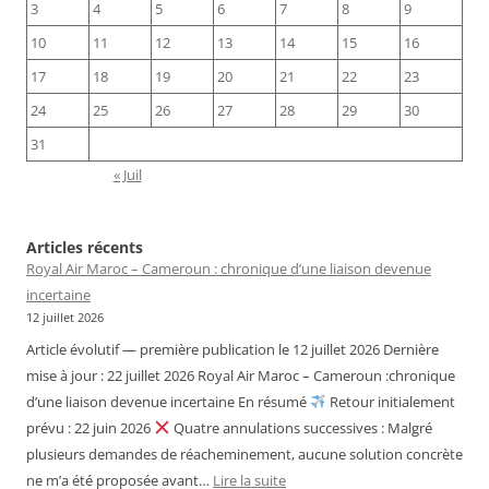
3
4
5
6
7
8
9
10
11
12
13
14
15
16
17
18
19
20
21
22
23
24
25
26
27
28
29
30
31
« Juil
Articles récents
Royal Air Maroc – Cameroun : chronique d’une liaison devenue
incertaine
12 juillet 2026
Article évolutif — première publication le 12 juillet 2026 Dernière
mise à jour : 22 juillet 2026 Royal Air Maroc – Cameroun :chronique
d’une liaison devenue incertaine En résumé
Retour initialement
prévu : 22 juin 2026
Quatre annulations successives : Malgré
plusieurs demandes de réacheminement, aucune solution concrète
:
ne m’a été proposée avant…
Lire la suite