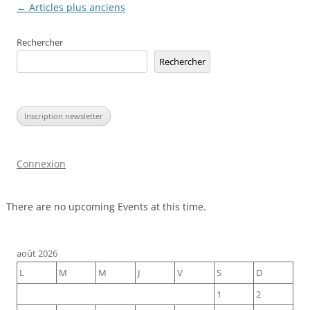
Navigation
←
Articles plus anciens
des
Rechercher
articles
Rechercher
Inscription newsletter
Connexion
There are no upcoming Events at this time.
août 2026
L
M
M
J
V
S
D
1
2