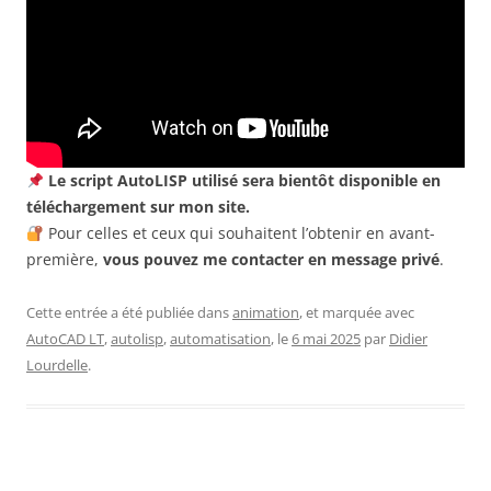
Le script AutoLISP utilisé sera bientôt disponible en
téléchargement sur mon site.
Pour celles et ceux qui souhaitent l’obtenir en avant-
première,
vous pouvez me contacter en message privé
.
Cette entrée a été publiée dans
animation
, et marquée avec
AutoCAD LT
,
autolisp
,
automatisation
, le
6 mai 2025
par
Didier
Lourdelle
.