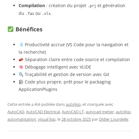
Compilation
: création du projet
et génération
.prj
du
ou
.
.fas
.vlx
Bénéfices
Productivité accrue (VS Code pour la navigation et
la recherche)
Séparation claire entre code source et compilation
Débogage intelligent avec VLIDE
Traçabilité et gestion de version avec Git
Code plus propre, prêt pour le packaging
ApplicationPlugins
Cette entrée a été publiée dans
autolisp
, et marquée avec
AutoCAD
,
AutoCAD Electrical
,
AutoCAD LT
,
autocad metier
,
autolisp
,
automatisation
,
visual lisp
, le
28 octobre 2025
par
Didier Lourdelle
.