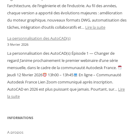
l’architecture, de l’ingénierie et de l’industrie. Au fil des années,
chaque version a apporté des évolutions majeures : amélioration
du moteur graphique, nouveaux formats DWG, automatisation des
:
tâches, intégration d’outils collaboratifs et…
Lire la suite
Historique
La personnalisation des AutoCAD(s)
des
3 février 2026
versions
La personnalisation des AutoCAD(s) Épisode 1 — Changer de
d’AutoCAD
regard J’anime prochainement le premier webinaire d’une série
mensuelle, dans le cadre de la communauté Autodesk France.
Jeudi 12 février 2026
13h00 – 13h45
En ligne – Communauté
Autodesk France Lien Zoom communiqué après inscription.
AutoCAD en 2026 est plus puissant que jamais. Pourtant, sur…
Lire
:
la suite
La
personnalisation
des
INFORMATIONS
AutoCAD(s)
A propos