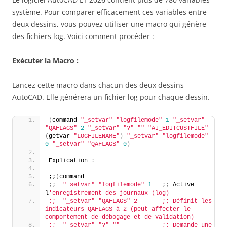
système. Pour comparer efficacement ces variables entre
deux dessins, vous pouvez utiliser une macro qui génère
des fichiers log. Voici comment procéder :
Exécuter la Macro :
Lancez cette macro dans chacun des deux dessins
AutoCAD. Elle générera un fichier log pour chaque dessin.
(
command 
"_setvar"
"logfilemode"
1
"_setvar"
"QAFLAGS"
2
"_setvar"
"?"
""
"AI_EDITCUSTFILE"
(
getvar 
"LOGFILENAME"
)
"_setvar"
"logfilemode"
0
"_setvar"
"QAFLAGS"
0
)
Explication 
:
;;
(
command 
;;
"_setvar"
"logfilemode"
1
;;
 Active 
l
'enregistrement des journaux (log)
;;  "_setvar" "QAFLAGS" 2       ;; Définit les 
indicateurs QAFLAGS à 2 (peut affecter le 
comportement de débogage et de validation)
;;  "_setvar" "?" ""            ;; Demande une 