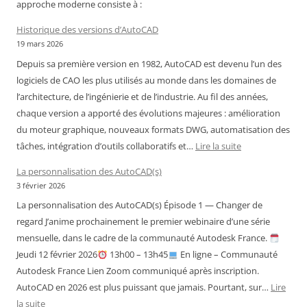
approche moderne consiste à :
Historique des versions d’AutoCAD
19 mars 2026
Depuis sa première version en 1982, AutoCAD est devenu l’un des
logiciels de CAO les plus utilisés au monde dans les domaines de
l’architecture, de l’ingénierie et de l’industrie. Au fil des années,
chaque version a apporté des évolutions majeures : amélioration
du moteur graphique, nouveaux formats DWG, automatisation des
:
tâches, intégration d’outils collaboratifs et…
Lire la suite
Historique
La personnalisation des AutoCAD(s)
des
3 février 2026
versions
La personnalisation des AutoCAD(s) Épisode 1 — Changer de
d’AutoCAD
regard J’anime prochainement le premier webinaire d’une série
mensuelle, dans le cadre de la communauté Autodesk France.
Jeudi 12 février 2026
13h00 – 13h45
En ligne – Communauté
Autodesk France Lien Zoom communiqué après inscription.
AutoCAD en 2026 est plus puissant que jamais. Pourtant, sur…
Lire
:
la suite