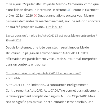
mise à jour : 22 juillet 2026 Royal Air Maroc – Cameroun :chronique
d’une liaison devenue incertaine En résumé
Retour initialement
prévu : 22 juin 2026
Quatre annulations successives : Malgré
plusieurs demandes de réacheminement, aucune solution concrète
:
ne m’a été proposée avant…
Lire la suite
Royal
Savez-vous qu’un plug-in AutoCAD LT est possible en entreprise ?
Air
15 avril 2026
Maroc
Depuis longtemps, une idée persiste : il serait impossible de
–
structurer un plug-in en environnement AutoCAD LT. Cette
Cameroun
affirmation est partiellement vraie… mais surtout mal interprétée
:
dans un contexte entreprise.
chronique
d’une
Comment faire un plug-in AutoCAD LT en entreprise ?
liaison
7 avril 2026
devenue
AutoCAD LT : une limitation… à contourner intelligemment
incertaine
Contrairement à AutoCAD, AutoCAD LT ne permet pas nativement
le développement complet de plug-ins .NET ou ObjectARX. Mais
cela ne signifie pas qu’aucune structuration n’est possible. Une