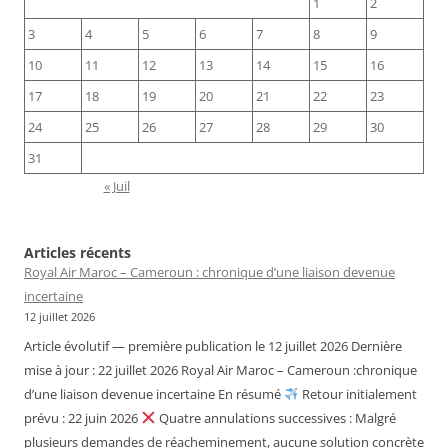
1
2
3
4
5
6
7
8
9
10
11
12
13
14
15
16
17
18
19
20
21
22
23
24
25
26
27
28
29
30
31
« Juil
Articles récents
Royal Air Maroc – Cameroun : chronique d’une liaison devenue
incertaine
12 juillet 2026
Article évolutif — première publication le 12 juillet 2026 Dernière
mise à jour : 22 juillet 2026 Royal Air Maroc – Cameroun :chronique
d’une liaison devenue incertaine En résumé
Retour initialement
prévu : 22 juin 2026
Quatre annulations successives : Malgré
plusieurs demandes de réacheminement, aucune solution concrète