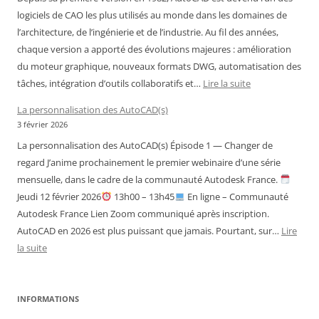
logiciels de CAO les plus utilisés au monde dans les domaines de
l’architecture, de l’ingénierie et de l’industrie. Au fil des années,
chaque version a apporté des évolutions majeures : amélioration
du moteur graphique, nouveaux formats DWG, automatisation des
:
tâches, intégration d’outils collaboratifs et…
Lire la suite
Historique
La personnalisation des AutoCAD(s)
des
3 février 2026
versions
La personnalisation des AutoCAD(s) Épisode 1 — Changer de
d’AutoCAD
regard J’anime prochainement le premier webinaire d’une série
mensuelle, dans le cadre de la communauté Autodesk France.
Jeudi 12 février 2026
13h00 – 13h45
En ligne – Communauté
Autodesk France Lien Zoom communiqué après inscription.
AutoCAD en 2026 est plus puissant que jamais. Pourtant, sur…
Lire
:
la suite
La
personnalisation
des
INFORMATIONS
AutoCAD(s)