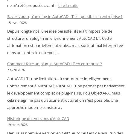
:
ne m’a été proposée avant…
Lire la suite
Royal
Savez-vous qu’un plug-in AutoCAD LT est possible en entreprise ?
Air
15 avril 2026
Maroc
Depuis longtemps, une idée persiste : il serait impossible de
–
structurer un plug-in en environnement AutoCAD LT. Cette
Cameroun
affirmation est partiellement vraie… mais surtout mal interprétée
:
dans un contexte entreprise.
chronique
d’une
Comment faire un plug-in AutoCAD LT en entreprise ?
liaison
7 avril 2026
devenue
AutoCAD LT : une limitation… à contourner intelligemment
incertaine
Contrairement à AutoCAD, AutoCAD LT ne permet pas nativement
le développement complet de plug-ins .NET ou ObjectARX. Mais
cela ne signifie pas qu’aucune structuration n’est possible. Une
approche moderne consiste à :
Historique des versions d’AutoCAD
19 mars 2026
Depuis sa première version en 1982, AutoCAD est devenu l’un des