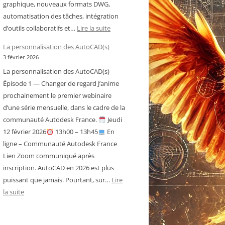
graphique, nouveaux formats DWG,
automatisation des tâches, intégration
:
d’outils collaboratifs et…
Lire la suite
Historique
La personnalisation des AutoCAD(s)
des
3 février 2026
versions
La personnalisation des AutoCAD(s)
d’AutoCAD
Épisode 1 — Changer de regard J’anime
prochainement le premier webinaire
d’une série mensuelle, dans le cadre de la
communauté Autodesk France.
Jeudi
12 février 2026
13h00 – 13h45
En
ligne – Communauté Autodesk France
Lien Zoom communiqué après
inscription. AutoCAD en 2026 est plus
puissant que jamais. Pourtant, sur…
Lire
:
la suite
La
personnalisation