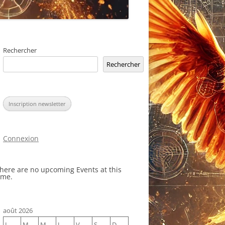
Rechercher
Rechercher
Inscription newsletter
Connexion
here are no upcoming Events at this
ime.
août 2026
L
M
M
J
V
S
D