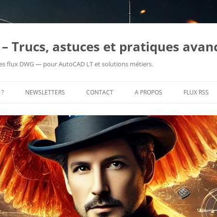
– Trucs, astuces et pratiques avan
es flux DWG — pour AutoCAD LT et solutions métiers.
 ?
NEWSLETTERS
CONTACT
A PROPOS
FLUX RSS
PRENDRE RENDEZ-VOUS
ME CONTACTER