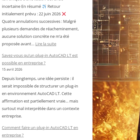
incertaine En résumé
Retour
initialement prévu : 22 juin 2026
Quatre annulations successives : Malgré
plusieurs demandes de réacheminement,
aucune solution concrète ne m’a été
:
proposée avant…
Lire la suite
Royal
Savez-vous qu’un plug-in AutoCAD LT est
Air
possible en entreprise ?
Maroc
15 avril 2026
–
Depuis longtemps, une idée persiste : il
Cameroun
serait impossible de structurer un plug-in
:
en environnement AutoCAD LT. Cette
chronique
affirmation est partiellement vraie… mais
d’une
surtout mal interprétée dans un contexte
liaison
entreprise.
devenue
incertaine
Comment faire un plug-in AutoCAD LT en
entreprise ?