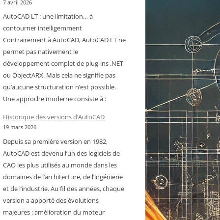
7 avril 2026
AutoCAD LT : une limitation… à
contourner intelligemment
Contrairement à AutoCAD, AutoCAD LT ne
permet pas nativement le
développement complet de plug-ins .NET
ou ObjectARX. Mais cela ne signifie pas
qu’aucune structuration n’est possible.
Une approche moderne consiste à :
Historique des versions d’AutoCAD
19 mars 2026
Depuis sa première version en 1982,
AutoCAD est devenu l’un des logiciels de
CAO les plus utilisés au monde dans les
domaines de l’architecture, de l’ingénierie
et de l’industrie. Au fil des années, chaque
version a apporté des évolutions
majeures : amélioration du moteur