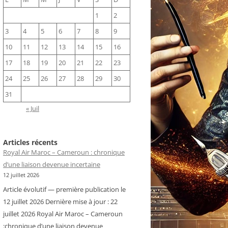
1
2
3
4
5
6
7
8
9
10
11
12
13
14
15
16
17
18
19
20
21
22
23
24
25
26
27
28
29
30
31
« Juil
Articles récents
Royal Air Maroc – Cameroun : chronique
d’une liaison devenue incertaine
12 juillet 2026
Article évolutif — première publication le
12 juillet 2026 Dernière mise à jour : 22
juillet 2026 Royal Air Maroc – Cameroun
:chronique d’une liaison devenue