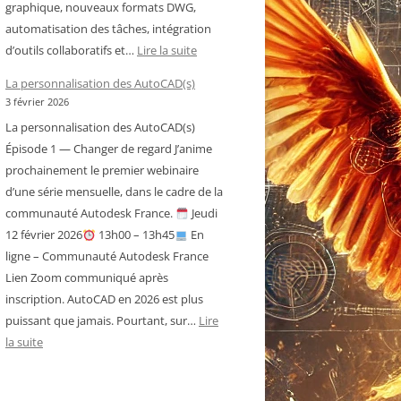
graphique, nouveaux formats DWG,
automatisation des tâches, intégration
:
d’outils collaboratifs et…
Lire la suite
Historique
La personnalisation des AutoCAD(s)
des
3 février 2026
versions
La personnalisation des AutoCAD(s)
d’AutoCAD
Épisode 1 — Changer de regard J’anime
prochainement le premier webinaire
d’une série mensuelle, dans le cadre de la
communauté Autodesk France.
Jeudi
12 février 2026
13h00 – 13h45
En
ligne – Communauté Autodesk France
Lien Zoom communiqué après
inscription. AutoCAD en 2026 est plus
puissant que jamais. Pourtant, sur…
Lire
:
la suite
La
personnalisation