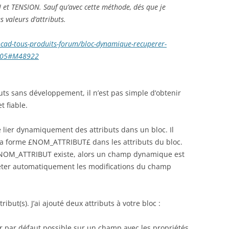
OI et TENSION. Sauf qu’avec cette méthode, dés que je
es valeurs d’attributs.
ocad-tous-produits-forum/bloc-dynamique-recuperer-
4405#M48922
buts sans développement, il n’est pas simple d’obtenir
 fiable.
e lier dynamiquement des attributs dans un bloc. Il
la forme £NOM_ATTRIBUT£ dans les attributs du bloc.
 NOM_ATTRIBUT existe, alors un champ dynamique est
fléter automatiquement les modifications du champ
ibut(s). J’ai ajouté deux attributs à votre bloc :
r par défaut possible sur un champ avec les propriétés