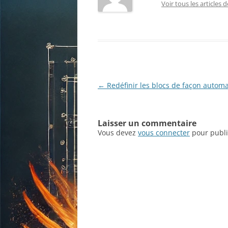
Voir tous les articles 
Navigation
←
Redéfinir les blocs de façon autom
des
articles
Laisser un commentaire
Vous devez
vous connecter
pour publi