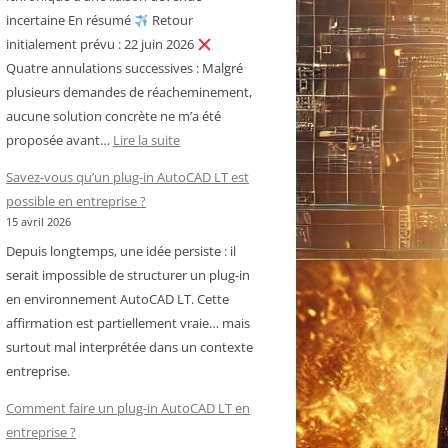
incertaine En résumé
Retour
initialement prévu : 22 juin 2026
Quatre annulations successives : Malgré
plusieurs demandes de réacheminement,
aucune solution concrète ne m’a été
:
proposée avant…
Lire la suite
Royal
Savez-vous qu’un plug-in AutoCAD LT est
Air
possible en entreprise ?
Maroc
15 avril 2026
–
Depuis longtemps, une idée persiste : il
Cameroun
serait impossible de structurer un plug-in
:
en environnement AutoCAD LT. Cette
chronique
affirmation est partiellement vraie… mais
d’une
surtout mal interprétée dans un contexte
liaison
entreprise.
devenue
incertaine
Comment faire un plug-in AutoCAD LT en
entreprise ?