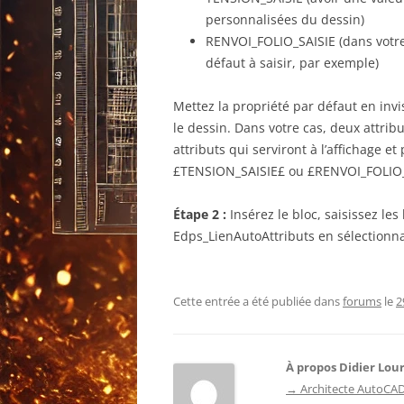
personnalisées du dessin)
RENVOI_FOLIO_SAISIE (dans votre c
défaut à saisir, par exemple)
Mettez la propriété par défaut en invis
le dessin. Dans votre cas, deux attribu
attributs qui serviront à l’affichage 
£TENSION_SAISIE£ ou £RENVOI_FOLIO_
Étape 2 :
Insérez le bloc, saisissez l
Edps_LienAutoAttributs en sélectionna
Cette entrée a été publiée dans
forums
le
2
À propos Didier Lou
→ Architecte AutoCAD 