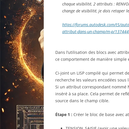
chaque visibilité, 2 attributs : RENV
change de visibilité, je dois retaper l
https://forums.autodesk.com/t5/aut
attribut-dans-un-champ/m-p/1374
Dans l’utilisation des blocs avec attri
ce comportement de manière simple et
Ci-joint un LISP compilé qui permet d
recherche les valeurs encodées sous 
Si un attribut correspondant nommé
inséré à sa place. Cela permet de re
source dans le champ cible.
Étape 1 :
Créer le bloc de base avec attr
TENSION_SAISIE (avoir une valeu