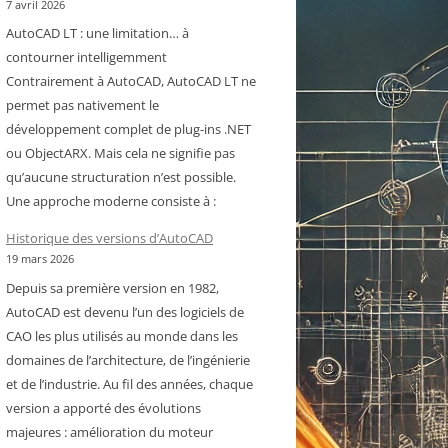
7 avril 2026
AutoCAD LT : une limitation… à
contourner intelligemment
Contrairement à AutoCAD, AutoCAD LT ne
permet pas nativement le
développement complet de plug-ins .NET
ou ObjectARX. Mais cela ne signifie pas
qu’aucune structuration n’est possible.
Une approche moderne consiste à :
Historique des versions d’AutoCAD
19 mars 2026
Depuis sa première version en 1982,
AutoCAD est devenu l’un des logiciels de
CAO les plus utilisés au monde dans les
domaines de l’architecture, de l’ingénierie
et de l’industrie. Au fil des années, chaque
version a apporté des évolutions
majeures : amélioration du moteur