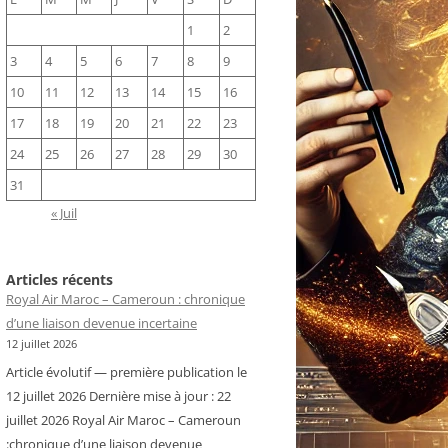
1
2
3
4
5
6
7
8
9
10
11
12
13
14
15
16
17
18
19
20
21
22
23
24
25
26
27
28
29
30
31
« Juil
Articles récents
Royal Air Maroc – Cameroun : chronique
d’une liaison devenue incertaine
12 juillet 2026
Article évolutif — première publication le
12 juillet 2026 Dernière mise à jour : 22
juillet 2026 Royal Air Maroc – Cameroun
:chronique d’une liaison devenue