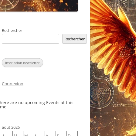
Rechercher
Rechercher
Inscription newsletter
Connexion
here are no upcoming Events at this
ime.
août 2026
L
M
M
J
V
S
D